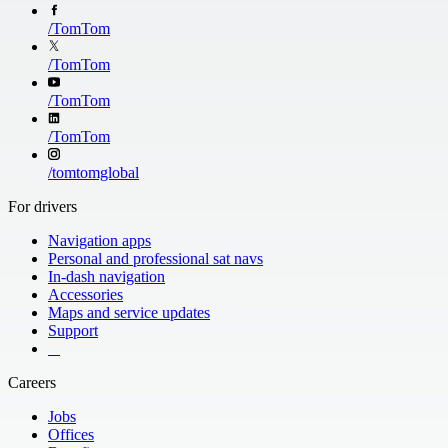
/
TomTom
/
TomTom
/
TomTom
/
TomTom
/
tomtomglobal
For drivers
Navigation apps
Personal and professional sat navs
In-dash navigation
Accessories
Maps and service updates
Support
​ ​ ​ ​
Careers
Jobs
Offices