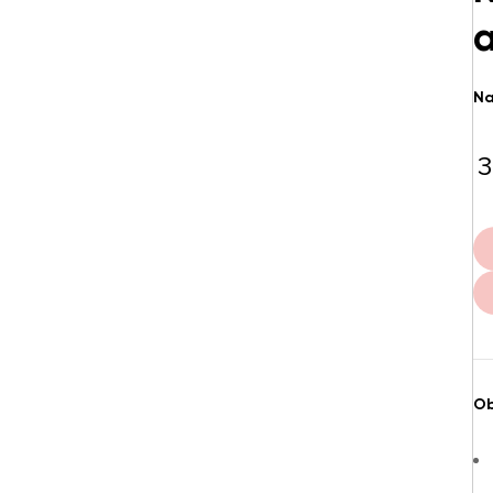
Na
3
Ob