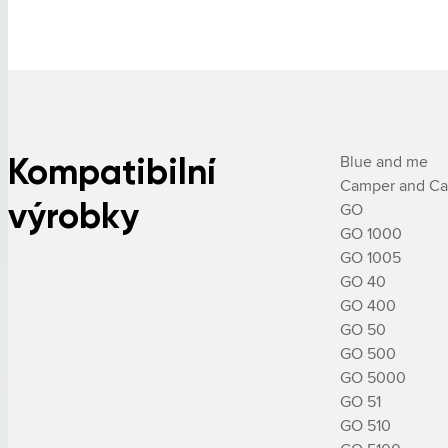
Kompatibilní
Blue and me

Camper and Car
výrobky
GO

GO 1000

GO 1005

GO 40

GO 400

GO 50

GO 500

GO 5000

GO 51

GO 510
