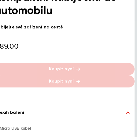
automobilu
bíjejte své zařízení na cestě
89.00
Koupit nyní
Koupit nyní
sah balení
Micro USB kabel