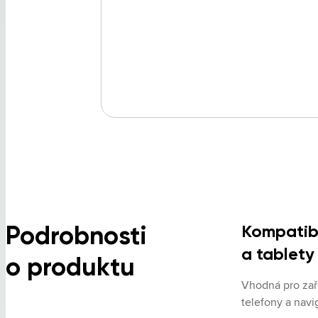
Podrobnosti
Kompatibi
a tablety
o produktu
Vhodná pro zaří
telefony a navi