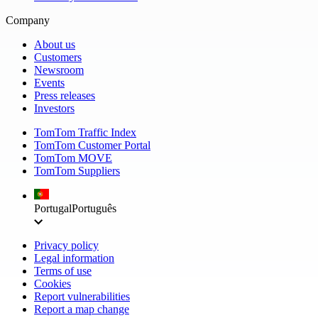
Company
About us
Customers
Newsroom
Events
Press releases
Investors
TomTom Traffic Index
TomTom Customer Portal
TomTom MOVE
TomTom Suppliers
Portugal
Português
Privacy policy
Legal information
Terms of use
Cookies
Report vulnerabilities
Report a map change