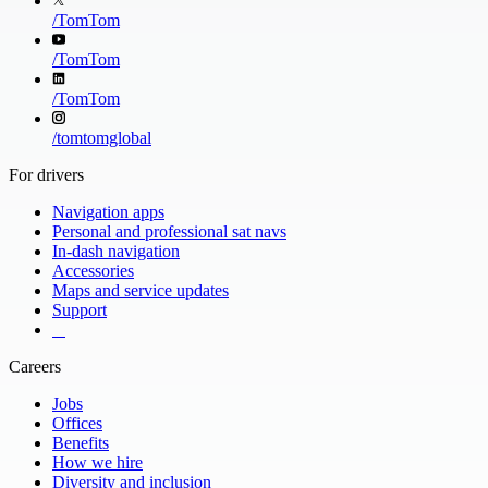
/
TomTom
/
TomTom
/
TomTom
/
tomtomglobal
For drivers
Navigation apps
Personal and professional sat navs
In-dash navigation
Accessories
Maps and service updates
Support
​ ​ ​ ​
Careers
Jobs
Offices
Benefits
How we hire
Diversity and inclusion