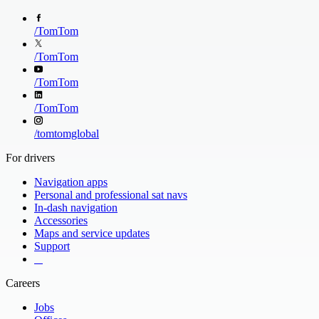
/
TomTom
/
TomTom
/
TomTom
/
TomTom
/
tomtomglobal
For drivers
Navigation apps
Personal and professional sat navs
In-dash navigation
Accessories
Maps and service updates
Support
​ ​ ​ ​
Careers
Jobs