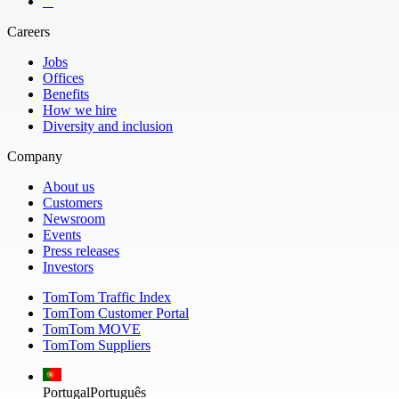
​ ​ ​ ​
Careers
Jobs
Offices
Benefits
How we hire
Diversity and inclusion
Company
About us
Customers
Newsroom
Events
Press releases
Investors
TomTom Traffic Index
TomTom Customer Portal
TomTom MOVE
TomTom Suppliers
Portugal
Português