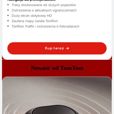
Trasy dostosowane do dużych pojazdów
Ostrzeżenia o aktualnych ograniczeniach
Duży ekran dotykowy HD
Zaufane mapy świata TomTom
TomTom Traffic i ostrzeżenia o fotoradarach
Kup teraz
Nowość od TomTom