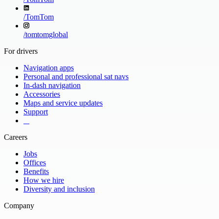
/
TomTom
/
tomtomglobal
For drivers
Navigation apps
Personal and professional sat navs
In-dash navigation
Accessories
Maps and service updates
Support
​ ​ ​ ​
Careers
Jobs
Offices
Benefits
How we hire
Diversity and inclusion
Company