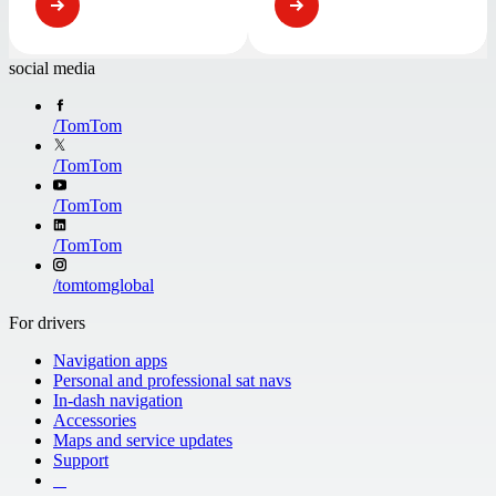
social media
/
TomTom
/
TomTom
/
TomTom
/
TomTom
/
tomtomglobal
For drivers
Navigation apps
Personal and professional sat navs
In-dash navigation
Accessories
Maps and service updates
Support
​ ​ ​ ​