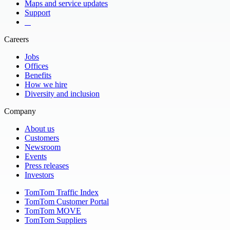
Maps and service updates
Support
​ ​ ​ ​
Careers
Jobs
Offices
Benefits
How we hire
Diversity and inclusion
Company
About us
Customers
Newsroom
Events
Press releases
Investors
TomTom Traffic Index
TomTom Customer Portal
TomTom MOVE
TomTom Suppliers