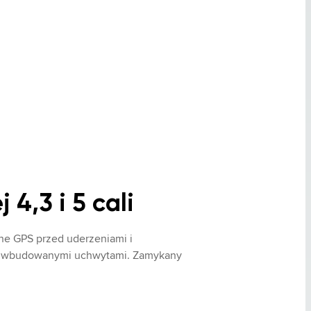
4,3 i 5 cali
e GPS przed uderzeniami i 
 z wbudowanymi uchwytami. Zamykany 