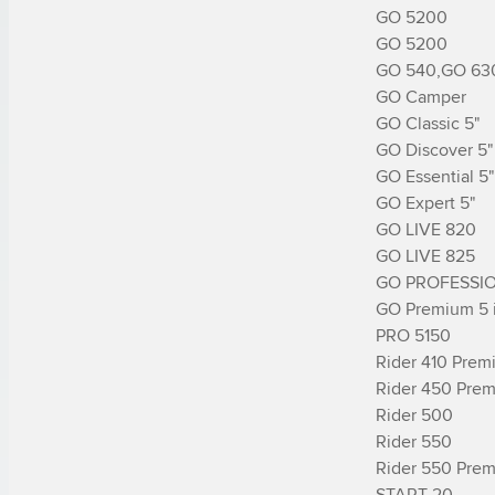
GO 5200

GO 5200

GO 540,GO 630
GO Camper

GO Classic 5"

GO Discover 5"

GO Essential 5"

GO Expert 5"

GO LIVE 820

GO LIVE 825

GO PROFESSIO
GO Premium 5 i
PRO 5150

Rider 410 Prem
Rider 450 Prem
Rider 500

Rider 550

Rider 550 Prem
START 20
