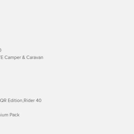


E Camper & Caravan

QR Edition,­Rider 40

mium Pack
