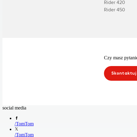
­Rider 420

­Rider 450
Czy masz pytanie
Skontaktuj 
social media
/
TomTom
/
TomTom