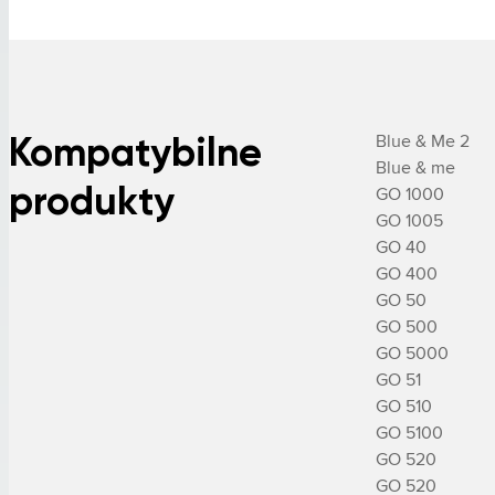
Kompatybilne
Blue & Me 2

Blue & me

produkty
GO 1000

GO 1005

GO 40

GO 400

GO 50

GO 500

GO 5000

GO 51

GO 510

GO 5100

GO 520

GO 520
