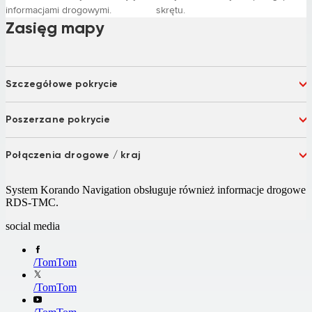
informacjami drogowymi.
skrętu.
Zasięg mapy
Szczegółowe pokrycie
Albania
Andorra
Poszerzane pokrycie
Argentina
Australia
Austria
Bahrein
Bulgaria 75%
Latvia
Belgium
Bosnia and Herzegovina
Połączenia drogowe / kraj
Montenegro
Russia
Brazil
Chile
Serbia
Turkey 92%
Belarus
Bosnia and Herzegovina
China
Columbia 97%
System Korando Navigation obsługuje również informacje drogowe
Macedonia
Ukraine
Croatia
Czech Republic
RDS-TMC.
Denmark
Emirates
Estonia
Finland
social media
France
French Guiana
Germany
Gibraltar
/
TomTom
Greece
Hungary
Ireland
Israel
/
TomTom
Italy
Koweit