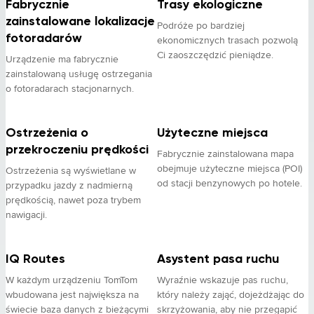
Fabrycznie
Trasy ekologiczne
zainstalowane lokalizacje
Podróże po bardziej
fotoradarów
ekonomicznych trasach pozwolą
Ci zaoszczędzić pieniądze.
Urządzenie ma fabrycznie
zainstalowaną usługę ostrzegania
o fotoradarach stacjonarnych.
Ostrzeżenia o
Użyteczne miejsca
przekroczeniu prędkości
Fabrycznie zainstalowana mapa
obejmuje użyteczne miejsca (POI)
Ostrzeżenia są wyświetlane w
od stacji benzynowych po hotele.
przypadku jazdy z nadmierną
prędkością, nawet poza trybem
nawigacji.
IQ Routes
Asystent pasa ruchu
W każdym urządzeniu TomTom
Wyraźnie wskazuje pas ruchu,
wbudowana jest największa na
który należy zająć, dojeżdżając do
świecie baza danych z bieżącymi
skrzyżowania, aby nie przegapić