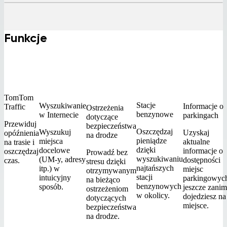
Funkcje
TomTom
Stacje
Wyszukiwanie
Informacje o
Traffic
Ostrzeżenia
benzynowe
w Internecie
parkingach
dotyczące
Przewiduj
bezpieczeństwa
Oszczędzaj
Wyszukuj
Uzyskaj
opóźnienia
na drodze
pieniądze
miejsca
aktualne
na trasie i
dzięki
docelowe
informacje o
oszczędzaj
Prowadź bez
wyszukiwaniu
(UM-y, adresy
dostępności
czas.
stresu dzięki
najtańszych
itp.) w
miejsc
otrzymywanym
stacji
intuicyjny
parkingowyc
na bieżąco
benzynowych
sposób.
jeszcze zanim
ostrzeżeniom
w okolicy.
dojedziesz na
dotyczących
miejsce.
bezpieczeństwa
na drodze.