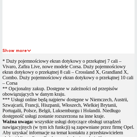
Show more
* Duży pojemnościowy ekran dotykowy o przekątnej 7 cali –
Vivaro, Zafira Live, nowe modele Corsa.
Duży pojemnościowy
ekran dotykowy o przekątnej 8 cali – Crossland X, Grandland X,
Combo.
Duży pojemnościowy ekran dotykowy o przekątnej 10 cali
– Corsa
** Opcjonalny zakup. Dostępne w zależności od przepisów
obowiązujących w danym kraju.
*** Usługi online będą najpierw dostępne w Niemczech, Austrii,
Szwajcarii, Francji, Hiszpanii, Włoszech, Wielkiej Brytanii,
Rozszerzony pasek trasy
Portugalii, Polsce, Belgii, Luksemburgu i Holandii. Niedługo
dostępność usługi zostanie rozszerzona na inne kraje.
Szybko przewiń pasek trasy w górę
Ważna uwaga:
wszystkie usługi dotyczące obsługi urządzeń
lub w dół, aby zobaczyć drogę przed
nawigacyjnych (w tym ich funkcji) są zapewniane przez firmę Opel.
sobą.
Aby uzyskać informacje na temat kontaktu z przedstawicielem