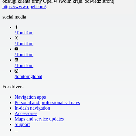
obsługi klienta firmy Opel w swoim kraju, odwiedź stronę
https://www.opel.com/
.
social media
/
TomTom
/
TomTom
/
TomTom
/
TomTom
/
tomtomglobal
For drivers
Navigation apps
Personal and professional sat navs
In-dash navigation
Accessories
Maps and service updates
Support
​ ​ ​ ​