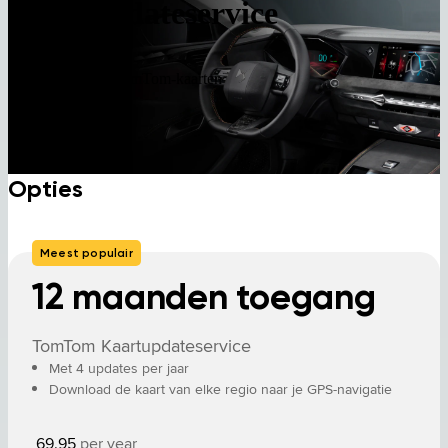
Kaartupdateservice
Toegang tot alle TomTom-kaarten
Opties
Meest populair
12 maanden toegang
TomTom Kaartupdateservice
Met 4 updates per jaar
Download de kaart van elke regio naar je GPS-navigatie
69.95
per year