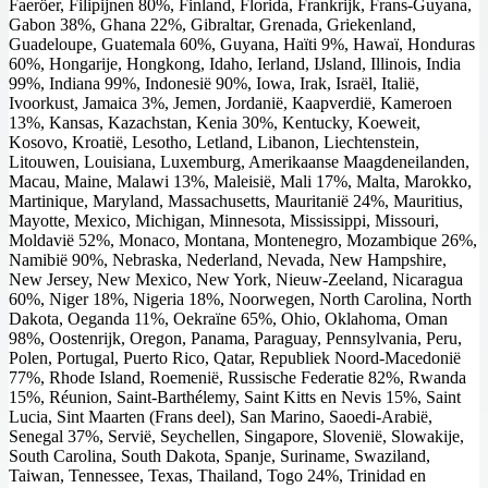
Faeröer, Filipijnen 80%, Finland, Florida, Frankrijk, Frans-Guyana,
Gabon 38%, Ghana 22%, Gibraltar, Grenada, Griekenland,
Guadeloupe, Guatemala 60%, Guyana, Haïti 9%, Hawaï, Honduras
60%, Hongarije, Hongkong, Idaho, Ierland, IJsland, Illinois, India
99%, Indiana 99%, Indonesië 90%, Iowa, Irak, Israël, Italië,
Ivoorkust, Jamaica 3%, Jemen, Jordanië, Kaapverdië, Kameroen
13%, Kansas, Kazachstan, Kenia 30%, Kentucky, Koeweit,
Kosovo, Kroatië, Lesotho, Letland, Libanon, Liechtenstein,
Litouwen, Louisiana, Luxemburg, Amerikaanse Maagdeneilanden,
Macau, Maine, Malawi 13%, Maleisië, Mali 17%, Malta, Marokko,
Martinique, Maryland, Massachusetts, Mauritanië 24%, Mauritius,
Mayotte, Mexico, Michigan, Minnesota, Mississippi, Missouri,
Moldavië 52%, Monaco, Montana, Montenegro, Mozambique 26%,
Namibië 90%, Nebraska, Nederland, Nevada, New Hampshire,
New Jersey, New Mexico, New York, Nieuw-Zeeland, Nicaragua
60%, Niger 18%, Nigeria 18%, Noorwegen, North Carolina, North
Dakota, Oeganda 11%, Oekraïne 65%, Ohio, Oklahoma, Oman
98%, Oostenrijk, Oregon, Panama, Paraguay, Pennsylvania, Peru,
Polen, Portugal, Puerto Rico, Qatar, Republiek Noord-Macedonië
77%, Rhode Island, Roemenië, Russische Federatie 82%, Rwanda
15%, Réunion, Saint-Barthélemy, Saint Kitts en Nevis 15%, Saint
Lucia, Sint Maarten (Frans deel), San Marino, Saoedi-Arabië,
Senegal 37%, Servië, Seychellen, Singapore, Slovenië, Slowakije,
South Carolina, South Dakota, Spanje, Suriname, Swaziland,
Taiwan, Tennessee, Texas, Thailand, Togo 24%, Trinidad en