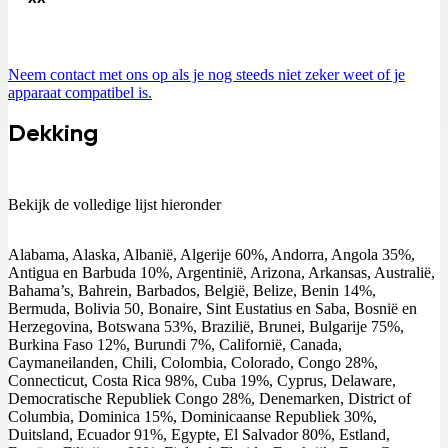
Neem contact met ons op als je nog steeds niet zeker weet of je
apparaat compatibel is.
Dekking
Bekijk de volledige lijst hieronder
Alabama, Alaska, Albanië, Algerije 60%, Andorra, Angola 35%,
Antigua en Barbuda 10%, Argentinië, Arizona, Arkansas, Australië,
Bahama’s, Bahrein, Barbados, België, Belize, Benin 14%,
Bermuda, Bolivia 50, Bonaire, Sint Eustatius en Saba, Bosnië en
Herzegovina, Botswana 53%, Brazilië, Brunei, Bulgarije 75%,
Burkina Faso 12%, Burundi 7%, Californië, Canada,
Caymaneilanden, Chili, Colombia, Colorado, Congo 28%,
Connecticut, Costa Rica 98%, Cuba 19%, Cyprus, Delaware,
Democratische Republiek Congo 28%, Denemarken, District of
Columbia, Dominica 15%, Dominicaanse Republiek 30%,
Duitsland, Ecuador 91%, Egypte, El Salvador 80%, Estland,