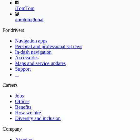
/
TomTom
/
tomtomglobal
For drivers
Navigation apps
Personal and professional sat navs
In-dash navigation
Accessories
Maps and service updates
Support
​ ​ ​ ​
Careers
Jobs
Offices
Benefits
How we hire
Diversity and inclusion
Company
About us