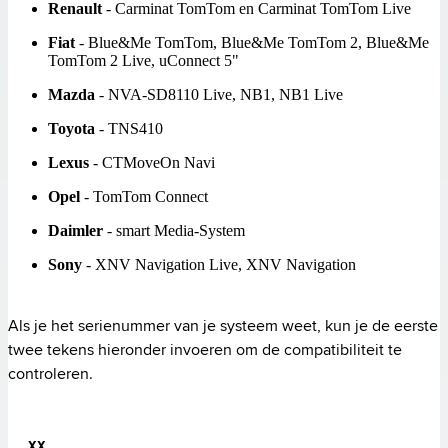
Renault
- Carminat TomTom en Carminat TomTom Live
Fiat
- Blue&Me TomTom, Blue&Me TomTom 2, Blue&Me
TomTom 2 Live, uConnect 5"
Mazda
- NVA-SD8110 Live, NB1, NB1 Live
Toyota
- TNS410
Lexus
- CTMoveOn Navi
Opel
- TomTom Connect
Daimler
- smart Media-System
Sony
- XNV Navigation Live, XNV Navigation
Als je het serienummer van je systeem weet, kun je de eerste 
twee tekens hieronder invoeren om de compatibiliteit te 
controleren.
XX