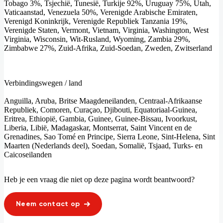
Tobago 3%, Tsjechië, Tunesië, Turkije 92%, Uruguay 75%, Utah,
Vaticaanstad, Venezuela 50%, Verenigde Arabische Emiraten,
Verenigd Koninkrijk, Verenigde Republiek Tanzania 19%,
Verenigde Staten, Vermont, Vietnam, Virginia, Washington, West
Virginia, Wisconsin, Wit-Rusland, Wyoming, Zambia 29%,
Zimbabwe 27%, Zuid-Afrika, Zuid-Soedan, Zweden, Zwitserland
Verbindingswegen / land
Anguilla, Aruba, Britse Maagdeneilanden, Centraal-Afrikaanse
Republiek, Comoren, Curaçao, Djibouti, Equatoriaal-Guinea,
Eritrea, Ethiopië, Gambia, Guinee, Guinee-Bissau, Ivoorkust,
Liberia, Libië, Madagaskar, Montserrat, Saint Vincent en de
Grenadines, Sao Tomé en Principe, Sierra Leone, Sint-Helena, Sint
Maarten (Nederlands deel), Soedan, Somalië, Tsjaad, Turks- en
Caicoseilanden
Heb je een vraag die niet op deze pagina wordt beantwoord?
Neem contact op