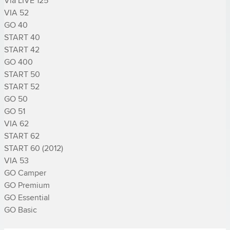
Via LIVE 125

VIA 52

GO 40

START 40

START 42

GO 400

START 50

START 52

GO 50

GO 51

VIA 62

START 62

START 60 (2012)

VIA 53

GO Camper

GO Premium

GO Essential

GO Basic