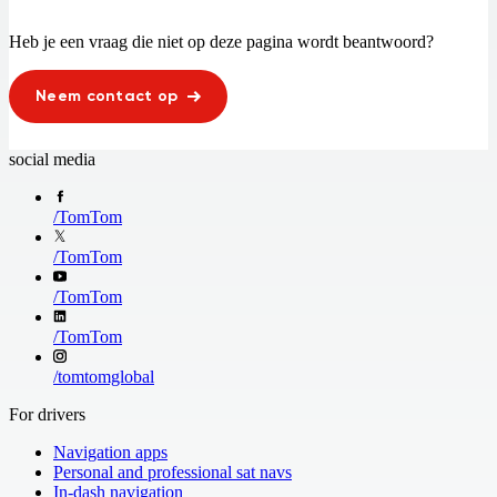
Heb je een vraag die niet op deze pagina wordt beantwoord?
Neem contact op
social media
/
TomTom
/
TomTom
/
TomTom
/
TomTom
/
tomtomglobal
For drivers
Navigation apps
Personal and professional sat navs
In-dash navigation