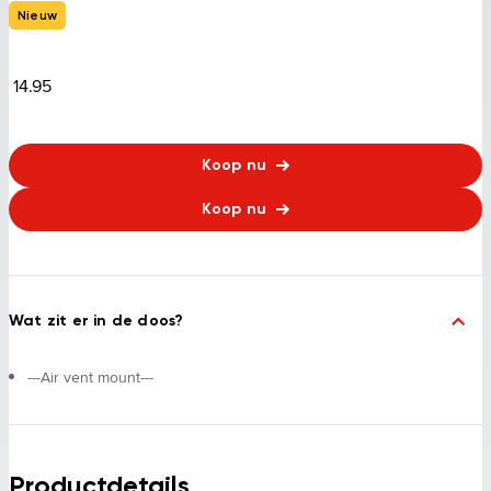
Nieuw
14.95
Koop nu
Koop nu
Wat zit er in de doos?
---Air vent mount---
Productdetails