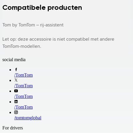
Compatibele producten
Tom by TomTom – rij‑assistent

Let op: deze accessoire is niet compatibel met andere 
TomTom‑modellen.
social media
/
TomTom
/
TomTom
/
TomTom
/
TomTom
/
tomtomglobal
For drivers