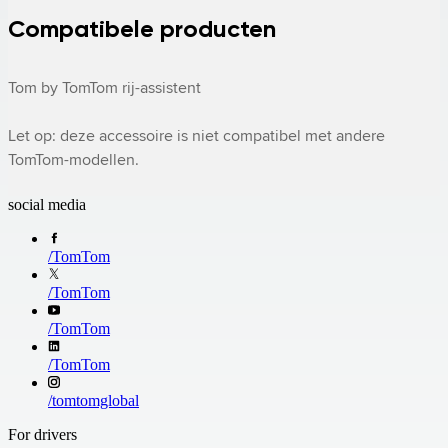
Compatibele producten
Tom by TomTom rij-assistent 

Let op: deze accessoire is niet compatibel met andere 
TomTom-modellen.
social media
/
TomTom
/
TomTom
/
TomTom
/
TomTom
/
tomtomglobal
For drivers