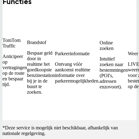
Functies
TomTom
Brandstof
Online
Traffic
zoeken
Bespaar geld
Parkeerinformatie
Weer
Anticipeer
door in
Intuïtief
op
realtime het
Ontvang vóór
LIVE 
zoeken naar
vertragingen
goedkoopste
aankomst realtime
weers
bestemmingen
op de route
benzinestation
informatie over
voor 
(POI's,
en bespaar
bij je in de
parkeermogelijkheden.
beste
adressen
tijd.
buurt te
op de
enzovoort).
zoeken.
*Deze service is mogelijk niet beschikbaar, afhankelijk van
nationale regelgeving.