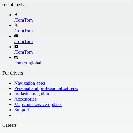
social media
/
TomTom
/
TomTom
/
TomTom
/
TomTom
/
tomtomglobal
For drivers
Navigation apps
Personal and professional sat navs
In-dash navigation
Accessories
Maps and service updates
Support
​ ​ ​ ​
Careers