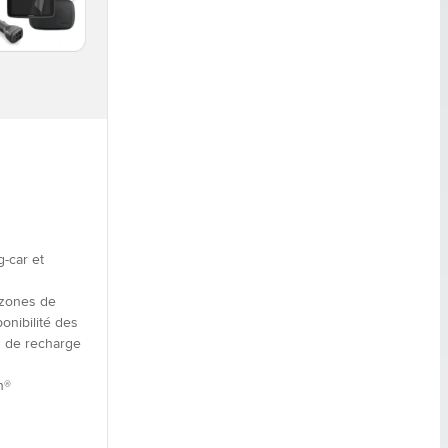
-car et
(zones de
onibilité des
s de recharge
h®