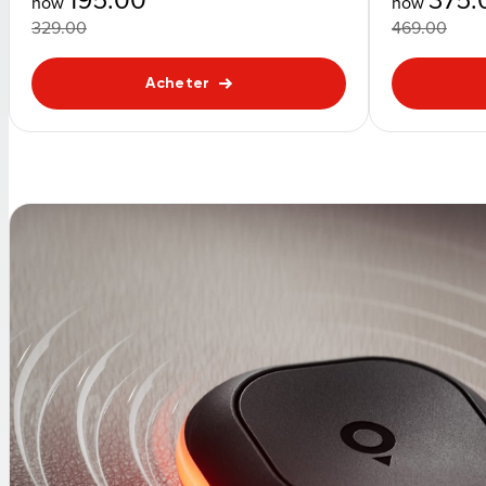
now
now
329.00
469.00
Acheter