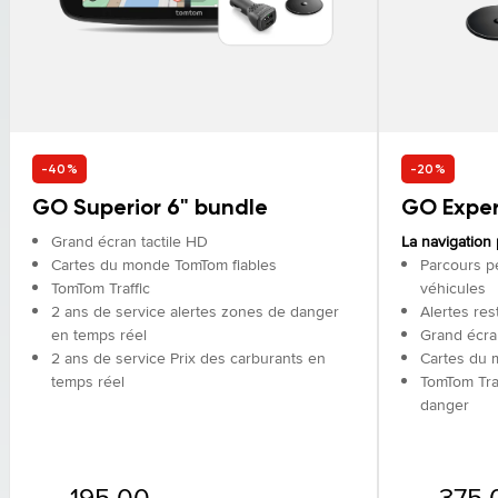
-40%
-20%
GO Superior 6" bundle
GO Exper
Grand écran tactile HD
La navigation
Cartes du monde TomTom fiables
Parcours p
TomTom Traffic
véhicules
2 ans de service alertes zones de danger
Alertes res
en temps réel
Grand écra
2 ans de service Prix des carburants en
Cartes du 
temps réel
TomTom Traf
danger
195.00
375.