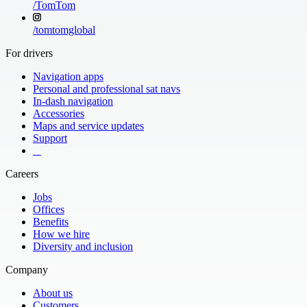
/
TomTom
/
tomtomglobal
For drivers
Navigation apps
Personal and professional sat navs
In-dash navigation
Accessories
Maps and service updates
Support
​ ​ ​ ​
Careers
Jobs
Offices
Benefits
How we hire
Diversity and inclusion
Company
About us
Customers