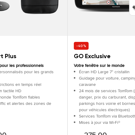
-40%
t Plus
GO Exclusive
 pour les professionnels
Votre fenêtre sur le monde
ersonnalisés pour les grands
Écran HD Large 7" cristallin
Guidage pour voiture, camping
trictions en temps réel
caravane
n tactile HD
24 mois de services TomTom 
monde TomTom fiables
danger, prix du carburant, disp
fic et alertes des zones de
parkings hors voirie et borne
pour véhicules électriques)
Services TomTom via Bluetoot
Mises à jour via Wi-Fi®
00
275.00