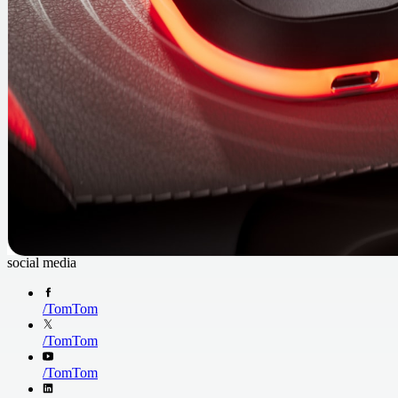
social media
/
TomTom
/
TomTom
/
TomTom