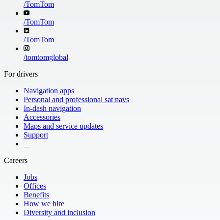
/
TomTom
/
TomTom
/
TomTom
/
tomtomglobal
For drivers
Navigation apps
Personal and professional sat navs
In-dash navigation
Accessories
Maps and service updates
Support
​ ​ ​ ​
Careers
Jobs
Offices
Benefits
How we hire
Diversity and inclusion