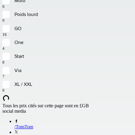
Moto
0
Poids lourd
0
GO
16
One
4
Start
8
Via
7
XL / XXL
6
Tous les prix cités sur cette page sont en
£GB
social media
/
TomTom