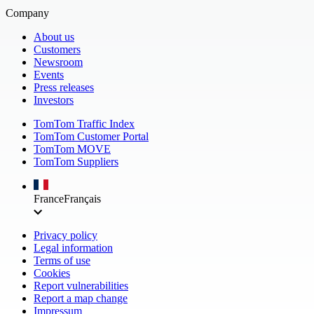
Company
About us
Customers
Newsroom
Events
Press releases
Investors
TomTom Traffic Index
TomTom Customer Portal
TomTom MOVE
TomTom Suppliers
France
Français
Privacy policy
Legal information
Terms of use
Cookies
Report vulnerabilities
Report a map change
Impressum