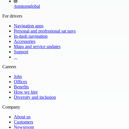
/
tomtomglobal
For drivers
Navigation apps
Personal and professional sat navs
In-dash navigation
Accessories
Maps and service updates
Support
​ ​ ​ ​
Careers
Jobs
Offices
Benefits
How we hire
Diversity and inclusion
Company
About us
Customers
Newsroom