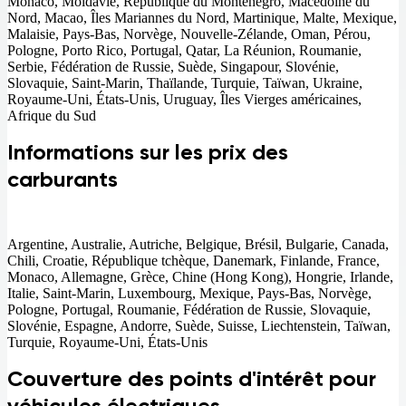
Monaco, Moldavie, République du Monténégro, Macédoine du
Nord, Macao, Îles Mariannes du Nord, Martinique, Malte, Mexique,
Malaisie, Pays-Bas, Norvège, Nouvelle-Zélande, Oman, Pérou,
Pologne, Porto Rico, Portugal, Qatar, La Réunion, Roumanie,
Serbie, Fédération de Russie, Suède, Singapour, Slovénie,
Slovaquie, Saint-Marin, Thaïlande, Turquie, Taïwan, Ukraine,
Royaume-Uni, États-Unis, Uruguay, Îles Vierges américaines,
Afrique du Sud
Informations sur les prix des
carburants
Argentine, Australie, Autriche, Belgique, Brésil, Bulgarie, Canada,
Chili, Croatie, République tchèque, Danemark, Finlande, France,
Monaco, Allemagne, Grèce, Chine (Hong Kong), Hongrie, Irlande,
Italie, Saint-Marin, Luxembourg, Mexique, Pays-Bas, Norvège,
Pologne, Portugal, Roumanie, Fédération de Russie, Slovaquie,
Slovénie, Espagne, Andorre, Suède, Suisse, Liechtenstein, Taïwan,
Turquie, Royaume-Uni, États-Unis
Couverture des points d'intérêt pour
véhicules électriques