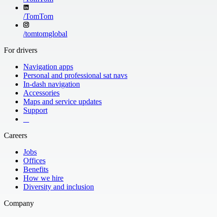
/
TomTom
/
tomtomglobal
For drivers
Navigation apps
Personal and professional sat navs
In-dash navigation
Accessories
Maps and service updates
Support
​ ​ ​ ​
Careers
Jobs
Offices
Benefits
How we hire
Diversity and inclusion
Company