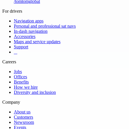
/
tomtomglobal
For drivers
Navigation apps
Personal and professional sat navs
In-dash navigation
Accessories
Maps and service updates
Support
​ ​ ​ ​
Careers
Jobs
Offices
Benefits
How we hire
Diversity and inclusion
Company
About us
Customers
Newsroom
Events