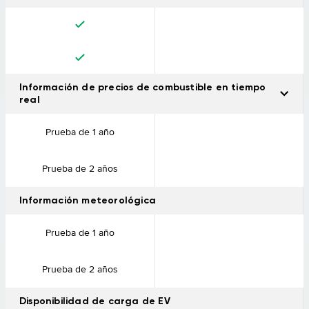
Información de precios de combustible en tiempo
real
Consulta los precios del combustible de las gasolineras de tu
Prueba de 1 año
ruta. Compara con facilidad y encuentra la mejor opción.
Prueba de 2 años
Información meteorológica
Prueba de 1 año
Prueba de 2 años
Disponibilidad de carga de EV