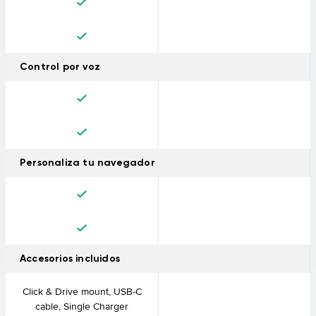
mismo tiempo que evitas las aburridas rectas. Si prefieres
diversión a rapidez, elige el nivel de curvas y montañas.
Control por voz
Personaliza tu navegador
Accesorios incluidos
Click & Drive mount, USB-C
cable, Single Charger