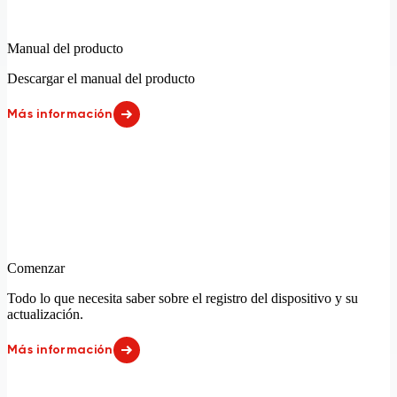
Inglés de Australia
Inglés de Estados Unidos
Lituano
Neerlandés
Inglés de Irlanda
Inglés de Nueva Zelanda
Noruego
Polaco
Inglés de Reino Unido
Italiano
Manual del producto
Portugués
Sueco
Lituano
Neerlandés
Turco
Descargar el manual del producto
Noruego
Polaco
Portugués
Portugués de Brasil
Más información
Serbio
Sueco
Turco
Árabe
Comenzar
Todo lo que necesita saber sobre el registro del dispositivo y su
actualización.
Más información