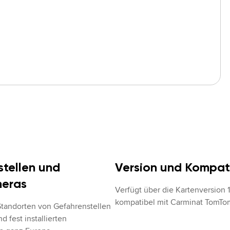
tellen und
Version und Kompati
eras
Verfügt über die Kartenversion 11
kompatibel mit Carminat TomTo
Standorten von Gefahrenstellen 
d fest installierten 