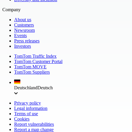
Company
About us
Customers
Newsroom
Events
Press releases
Investors
TomTom Traffic Index
TomTom Customer Portal
TomTom MOVE
TomTom Suppliers
Deutschland
Deutsch
Privacy policy
Legal information
Terms of use
Cookies
Report vulnerabilities
Report a map change