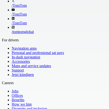
/
TomTom
/
TomTom
/
TomTom
/
tomtomglobal
For drivers
Navigation apps
Personal and professional sat navs
In-dash navigation
Accessories
Maps and service updates
Support
Jetzt kündigen
Careers
Jobs
Offices
Benefits
How we hire
Diversity and inclusion