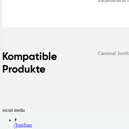
Radarkameras i
Kompatible
Carminat TomT
Produkte
social media
/
TomTom