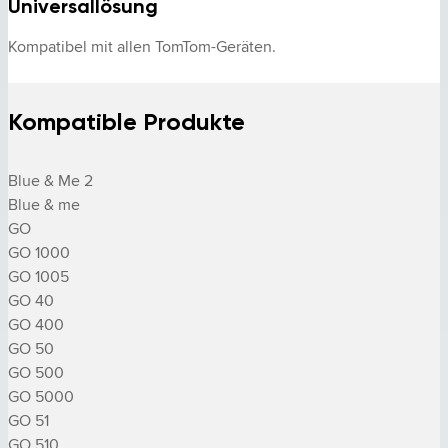
Universallösung
Kompatibel mit allen TomTom-Geräten.
Kompatible Produkte
Blue & Me 2

Blue & me

GO

GO 1000

GO 1005

GO 40

GO 400

GO 50

GO 500

GO 5000

GO 51

GO 510
