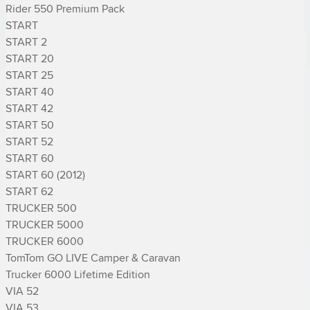
Rider 550 Premium Pack

START

START 2

START 20

START 25

START 40

START 42

START 50

START 52

START 60

START 60 (2012)

START 62

TRUCKER 500

TRUCKER 5000

TRUCKER 6000

TomTom GO LIVE Camper & Caravan

Trucker 6000 Lifetime Edition

VIA 52

VIA 53
