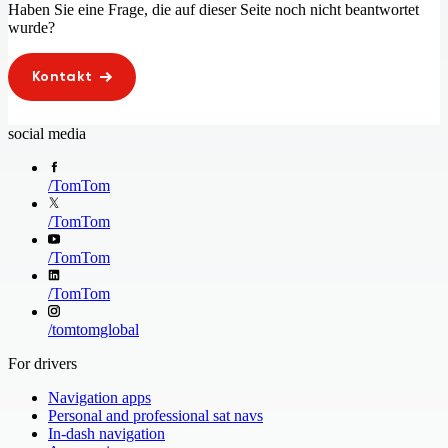
Haben Sie eine Frage, die auf dieser Seite noch nicht beantwortet
wurde?
Kontakt
social media
/
TomTom
/
TomTom
/
TomTom
/
TomTom
/
tomtomglobal
For drivers
Navigation apps
Personal and professional sat navs
In-dash navigation