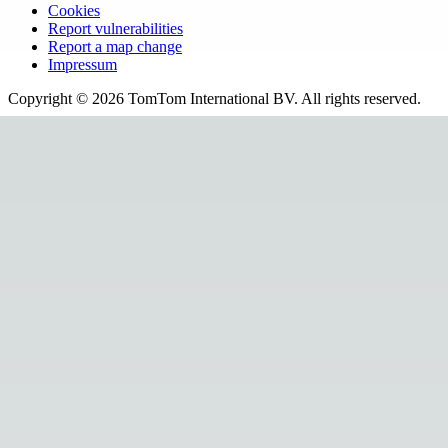
Cookies
Report vulnerabilities
Report a map change
Impressum
Copyright ©
2026
TomTom International BV. All rights reserved.