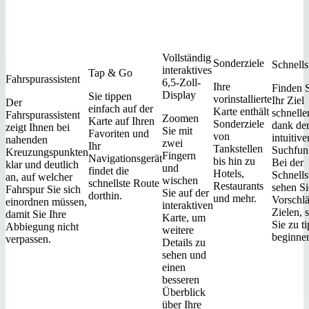
Vollständig
Sonderziele
Schnell
interaktives
Tap & Go
Fahrspurassistent
6,5-Zoll-
Ihre
Finden 
Display
Sie tippen
vorinstallierte
Ihr Ziel
Der
einfach auf der
Karte enthält
schnelle
Fahrspurassistent
Zoomen
Karte auf Ihren
Sonderziele
dank de
zeigt Ihnen bei
Sie mit
Favoriten und
von
intuitive
nahenden
zwei
Ihr
Tankstellen
Suchfun
Kreuzungspunkten
Fingern
Navigationsgerät
bis hin zu
Bei der
klar und deutlich
und
findet die
Hotels,
Schnell
an, auf welcher
wischen
schnellste Route
Restaurants
sehen Si
Fahrspur Sie sich
Sie auf der
dorthin.
und mehr.
Vorschl
einordnen müssen,
interaktiven
Zielen, 
damit Sie Ihre
Karte, um
Sie zu t
Abbiegung nicht
weitere
beginne
verpassen.
Details zu
sehen und
einen
besseren
Überblick
über Ihre