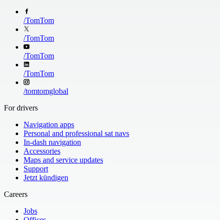
Russian
Spanish
San Marino
Slovakia
German
Italian
Turkish
UK English
Slovenia
Spain
Polish
Portuguese
/
TomTom
Sweden
Switzerland
Russian
Turkish
Turkey 92%
United Kingdom
UK English
/
TomTom
the Vatican City
/
TomTom
/
TomTom
/
tomtomglobal
For drivers
Navigation apps
Personal and professional sat navs
In-dash navigation
Accessories
Maps and service updates
Support
Jetzt kündigen
Careers
Jobs
Offices