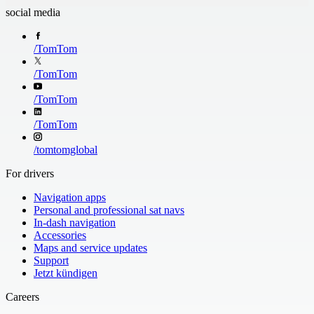
Moldova 52%
Monaco
Turkish
UK English
social media
Morocco
Netherlands
New Zealand
Norway
/
TomTom
Oman
Poland
Portugal
Qatar
/
TomTom
Romania
San Marino
Slovakia
Slovenia
/
TomTom
South Africa
South Arabia
/
TomTom
Spain
Sweden
Switzerland
Taiwan
/
tomtomglobal
Sweden
Ukraine 65%
United Kingdom
the Vatican City
For drivers
Navigation apps
Personal and professional sat navs
In-dash navigation
Accessories
Maps and service updates
Support
Jetzt kündigen
Careers