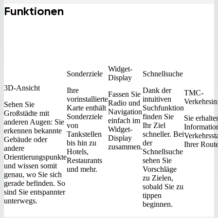
Funktionen
Widget-
Sonderziele
Schnellsuche
Display
3D-Ansicht
Ihre
Dank der
TMC-
Fassen Sie
vorinstallierte
intuitiven
Verkehrsin
Radio und
Sehen Sie
Karte enthält
Suchfunktion
Navigation
Großstädte mit
Sonderziele
finden Sie
Sie erhalte
einfach im
anderen Augen: Sie
von
Ihr Ziel
Informatio
Widget-
erkennen bekannte
Tankstellen
schneller. Bei
Verkehrsst
Display
Gebäude oder
bis hin zu
der
Ihrer Route
zusammen.
andere
Hotels,
Schnellsuche
Orientierungspunkte
Restaurants
sehen Sie
und wissen somit
und mehr.
Vorschläge
genau, wo Sie sich
zu Zielen,
gerade befinden. So
sobald Sie zu
sind Sie entspannter
tippen
unterwegs.
beginnen.