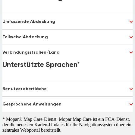
Umfassende Abdeckung
Albania
Andorra
Teilweise Abdeckung
Argentina
Australia
Austria
Bahrain
Bulgaria 75%
Latvia
Belgium
Bosnia and Herzegovina
Verbindungsstraßen/Land
Montenegro
Russia
Brazil
Chile
Serbia
Turkey 92%
Belarus
Unterstützte Sprachen*
Bosnia and Herzegovina
China
Columbia
Macedonia
Ukraine
Croatia
Czech Republic
Denmark
Emirates
Estonia
Finland
France
Benutzeroberfläche
French Guiana
Germany
Gibraltar
Dutch
French
Greece
Hungary
Gesprochene Anweisungen
German
Italian
Ireland
Israel
Polish
Portuguese
Italy
Koweit
Dutch
French
Russian
Spanish
* Mopar® Map Care-Dienst. Mopar Map Care ist ein FCA-Dienst,
Liechtenstein
Lithuania
German
Italian
Turkish
UK English
der die neuesten Karten-Updates für Ihr Navigationssystem über ein
Luxembourg
Macedonia 77%
Polish
Portuguese
zentrales Webportal bereitstellt.
Malta
Mexico
Russian
Spanish