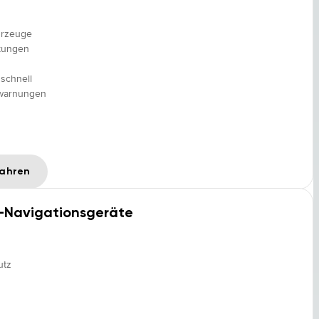
hrzeuge
kungen
schnell
awarnungen
fahren
-Navigationsgeräte
utz