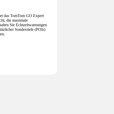
ietet das TomTom GO Expert
cht, die maximale
halten Sie Echtzeitwarnungen
zlicher Sonderziele (POIs)
hen.