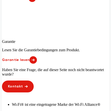
Litauen
Luxemburg
Macau
Madagaskar 28%
Malawi 13%
Malaysia 97%
Mali 17%
Malta
Marokko
Martinique
Mauretanien 24%
Mauritius
Mayotte
Mexiko
Moldawien
Monaco
Garantie
Montenegro
Mosambik 25%
Lesen Sie die Garantiebedingungen zum Produkt.
Namibia 96%
Neuseeland
Nicaragua 94%
Niederlande
Garantie lesen
Niger 17%
Nigeria 53%
Norwegen
Oman
Haben Sie eine Frage, die auf dieser Seite noch nicht beantwortet
Panama
Paraguay
wurde?
Peru 79%
Philippinen 78%
Polen
Portugal
Kontakt
Puerto Rico
Republik Mazedonien
Ruanda 14%
Rumänien
Russische Föderation 97%
Réunion
Saint Martin (französischer Teil)
Saint-Barthélemy
Wi-Fi® ist eine eingetragene Marke der Wi-Fi Alliance®
Sambia 40%
San Marino