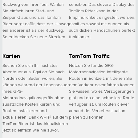
Rückweg von Ihrer Tour. Wählen
sensibler. Das clevere Display des
Sie einfach Ihren Start- und
TomTom Rider kann in der
Zielpunkt aus und das TomTom
Empfindlichkeit eingestellt werden,
Rider sorgt dafür, dass der Hinweg
damit es sowohl mit dünnen als
ein anderer ist als der Rückweg.
auch dicken Handschuhen perfekt
So entdecken Sie neue Strecken.
funktioniert.
Karten
TomTom Traffic
Suchen Sie sich Ihr nächstes
Nutzen Sie für die GPS-
Abenteuer aus. Egal ob Sie nach
Motorradnavigation intelligente
Norden oder Süden wollen, Sie
Routen in Echtzeit, mit denen Sie
können während der Lebensdauer
dem Verkehr davonfahren können.
Ihres GPS-
Sie wissen, wo es Verzögerungen
Motorradnavigationsgeräts ohne
gibt und ob eine schnellere Route
zusätzliche Kosten Karten und
verfügbar ist, um Routen clever
Routen installieren und
anhand der Verkehrssituation
aktualisieren. Dank Wi-Fi® auf dem
planen zu können.
TomTom Rider ist das Aktualisieren
jetzt so einfach wie nie zuvor.