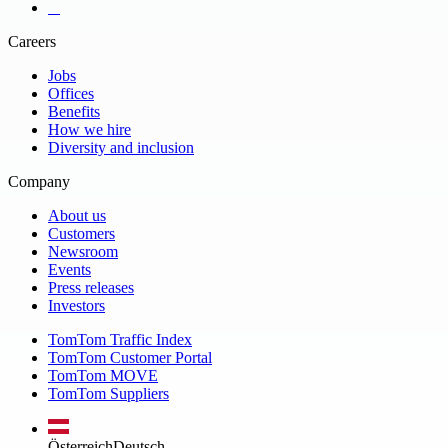
Zypern
Ägypten 96%
​ ​ ​ ​
Äquatorialguinea 20%
Äthiopien 3%
Careers
Österreich
Jobs
Offices
Benefits
How we hire
Diversity and inclusion
Company
About us
Customers
Newsroom
Events
Press releases
Investors
TomTom Traffic Index
TomTom Customer Portal
TomTom MOVE
TomTom Suppliers
Österreich
Deutsch