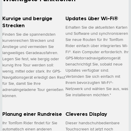
Kurvige und bergige
Updates über Wi-Fi®
Strecken
Erhalten Sie die aktuellsten Karten
und Software und synchronisieren
Finden Sie die spannendsten
Sie neue Routen für Ihr TomTom
kurvenreichen Strecken und
Rider einfach über integriertes Wi-
Anstiege und vermeiden Sie
Fi®. Kein Computer erforderlich. Ihr
langweiliges Geradeausfahren.
GPS-Motorradnavigationsgerät
Legen Sie fest, wie bergig oder
benachrichtigt Sie, sobald neue
kurvig Ihre Tour werden soll:
Updates verfügbar sind.
wenig, mittel oder stark. Ihr GPS-
Verbinden Sie sich einfach mit
Navigationsgerät erledigt den Rest
Ihrem bevorzugten Wi-Fi®-
für Sie, damit Sie Ihre
Netzwerk und wählen Sie aus, was
adrenalingeladene Tour genießen
Sie installieren möchten.*
können.
Planung einer Rundreise
Cleveres Display
Ihr TomTom Rider findet für Sie
Dieser handschuhbedienbare
automatisch einen anderen
Touchscreen ist jetzt noch