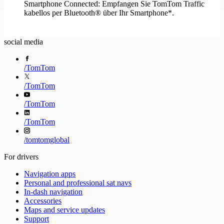
Smartphone Connected: Empfangen Sie TomTom Traffic
Saudi-Arabien
Schweden
kabellos per Bluetooth® über Ihr Smartphone*.
Schweiz
Senegal 49%
Serbien
Seychellen
Sierra Leone 56%
Simbabwe 60%
social media
Singapur
Sint Eustatius und Saba
Slowakei
Slowenien
Spanien
St. Kitts und Nevis 32%
/
TomTom
St. Lucia
Suriname 90%
/
TomTom
Swasiland
São Tomé und Príncipe 56%
Südafrika
Südsudan
/
TomTom
Taiwan
Thailand
Togo 23%
Trinidad und Tobago 2%
/
TomTom
Tschad 11%
Tschechien
/
tomtomglobal
Tunesien 98%
Türkei 99%
USA
Uganda 12%
For drivers
Ukraine
Ungarn
Uruguay 98%
Vatikanstadt
Navigation apps
Personal and professional sat navs
Venezuela 53%
Vereinigte Arabische Emirate
In-dash navigation
Vereinigte Republik Tansania 18%
Vereinigtes Königreich
Accessories
Vermont
Vietnam
Maps and service updates
Weißrussland 73%
Zentralafrikanische Republik 18%
Support