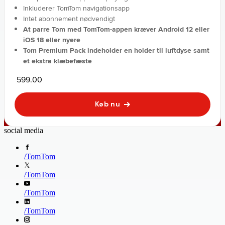
Inkluderer TomTom navigationsapp
Intet abonnement nødvendigt
At parre Tom med TomTom-appen kræver Android 12 eller
iOS 18 eller nyere
Tom Premium Pack indeholder en holder til luftdyse samt
et ekstra klæbefæste
599.00
Køb nu
social media
/
TomTom
/
TomTom
/
TomTom
/
TomTom