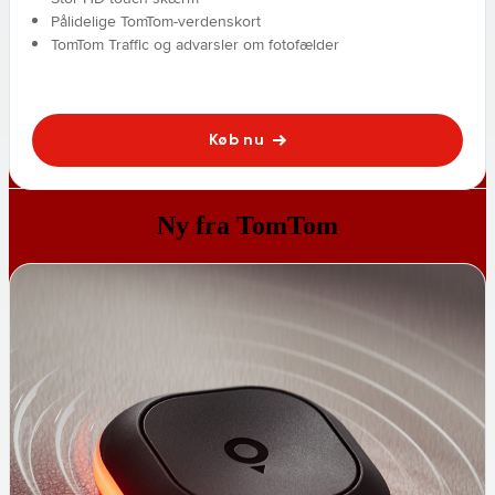
Pålidelige TomTom-verdenskort
TomTom Traffic og advarsler om fotofælder
Køb nu
Ny fra TomTom