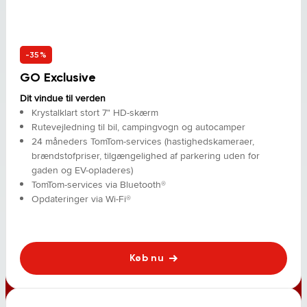
-35%
GO Exclusive
Dit vindue til verden
Krystalklart stort 7" HD-skærm
Rutevejledning til bil, campingvogn og autocamper
24 måneders TomTom-services (hastighedskameraer,
brændstofpriser, tilgængelighed af parkering uden for
gaden og EV-opladeres)
TomTom-services via Bluetooth®
Opdateringer via Wi-Fi®
Køb nu