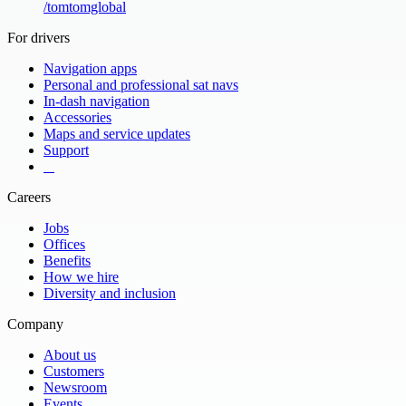
/
tomtomglobal
For drivers
Navigation apps
Personal and professional sat navs
In-dash navigation
Accessories
Maps and service updates
Support
​ ​ ​ ​
Careers
Jobs
Offices
Benefits
How we hire
Diversity and inclusion
Company
About us
Customers
Newsroom
Events