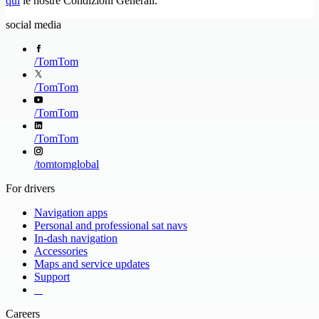
qui
le nostre Condizioni Generali.
social media
/
TomTom
/
TomTom
/
TomTom
/
TomTom
/
tomtomglobal
For drivers
Navigation apps
Personal and professional sat navs
In-dash navigation
Accessories
Maps and service updates
Support
​ ​ ​ ​
Careers