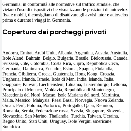
Germania: in conformità alle normative sul traffico stradale, che
vietano l'uso di dispositivi che visualizzano le posizioni di autovelox
fissi e mobili, ti consigliamo di disattivare gli avvisi tutor e autovelox
prima e durante i viaggi in Germania.
Copertura dei parcheggi privati
Andorra, Emirati Arabi Uniti, Albania, Argentina, Austria, Australia,
Isole Aland, Bahrain, Belgio, Bulgaria, Brasile, Bielorussia, Canada,
Svizzera, Cile, Colombia, Costa Rica, Cipro, Repubblica Ceca,
Germania, Danimarca, Ecuador, Estonia, Spagna, Finlandia,
Francia, Gibilterra, Grecia, Guatemala, Hong Kong, Croazia,
Ungheria, Irlanda, Israele, Isola di Man, India, Islanda, Italia,
Giappone, Kuwait, Liechtenstein, Lituania, Lussemburgo, Lettonia,
Principato di Monaco, Moldavia, Repubblica di Montenegro,
Macedonia del Nord, Macao, Isole Mariana del nord, Martinica,
Malta, Messico, Malaysia, Paesi Bassi, Norvegia, Nuova Zelanda,
Oman, Perù, Polonia, Portorico, Portogallo, Qatar, Reunion,
Romania, Serbia, Federazione russa, Svezia, Singapore, Slovenia,
Slovacchia, San Marino, Thailandia, Turchia, Taiwan, Ucraina,
Regno Unito, Stati Uniti, Uruguay, Isole Vergini americane,
Sudafrica