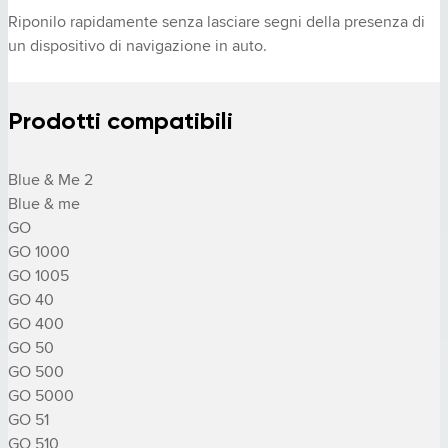
Riponilo rapidamente senza lasciare segni della presenza di 
un dispositivo di navigazione in auto.
Prodotti compatibili
Blue & Me 2

Blue & me

GO

GO 1000

GO 1005

GO 40

GO 400

GO 50

GO 500

GO 5000

GO 51

GO 510
