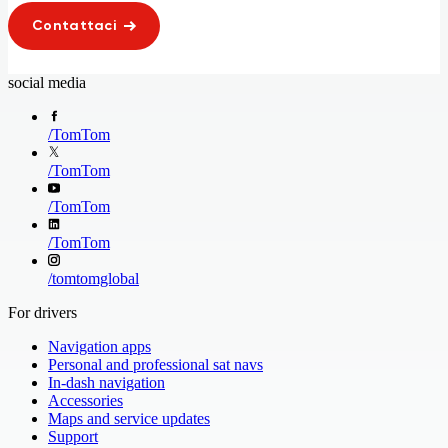
Contattaci
social media
/
TomTom
/
TomTom
/
TomTom
/
TomTom
/
tomtomglobal
For drivers
Navigation apps
Personal and professional sat navs
In-dash navigation
Accessories
Maps and service updates
Support