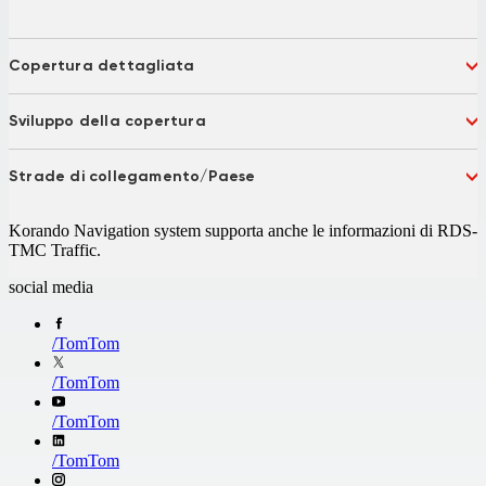
Copertura dettagliata
Albania
Andorra
Sviluppo della copertura
Argentina
Australia
Austria
Bahrein
Bulgaria 75%
Latvia
Belgium
Bosnia and Herzegovina
Strade di collegamento/Paese
Montenegro
Russia
Brazil
Chile
Serbia
Turkey 92%
Belarus
Bosnia and Herzegovina
China
Columbia 97%
Korando Navigation system supporta anche le informazioni di RDS-
Macedonia
Ukraine
Croatia
Czech Republic
TMC Traffic.
Denmark
Emirates
Estonia
Finland
social media
France
French Guiana
Germany
Gibraltar
/
TomTom
Greece
Hungary
Ireland
Israel
/
TomTom
Italy
Koweit
Liechtenstein
/
TomTom
Lithuania
Luxembourg
Macedonia 77%
/
TomTom
Malta
Mexico