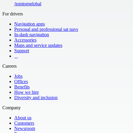
Moldova 52%
Monaco
/
tomtomglobal
Morocco
New Zealand
Norway
Oman
For drivers
Poland
Portugal
Navigation apps
Qatar
Romania
Personal and professional sat navs
San Marino
Slovakia
In-dash navigation
Slovenia
South Africa
Accessories
South Arabia
Spain
Maps and service updates
Support
Sweden
Switzerland
​ ​ ​ ​
Taiwan
The Netherlands
Ukraine 65%
United Kingdom
Careers
the Vatican City
Jobs
Offices
Benefits
How we hire
Diversity and inclusion
Company
About us
Customers
Newsroom