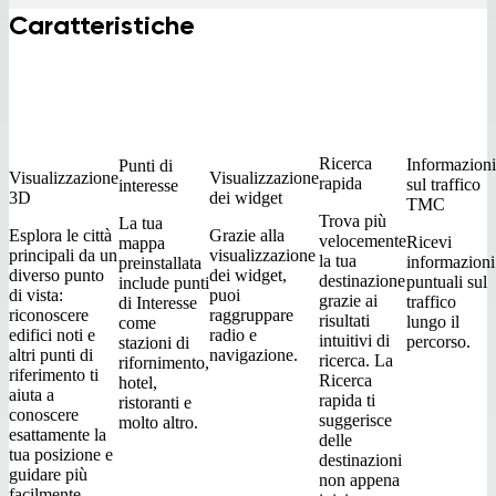
Caratteristiche
Ricerca
Informazioni
Punti di
Visualizzazione
Visualizzazione
rapida
sul traffico
interesse
3D
dei widget
TMC
Trova più
La tua
Esplora le città
Grazie alla
velocemente
Ricevi
mappa
principali da un
visualizzazione
la tua
informazioni
preinstallata
diverso punto
dei widget,
destinazione
puntuali sul
include punti
di vista:
puoi
grazie ai
traffico
di Interesse
riconoscere
raggruppare
risultati
lungo il
come
edifici noti e
radio e
intuitivi di
percorso.
stazioni di
altri punti di
navigazione.
ricerca. La
rifornimento,
riferimento ti
Ricerca
hotel,
aiuta a
rapida ti
ristoranti e
conoscere
suggerisce
molto altro.
esattamente la
delle
tua posizione e
destinazioni
guidare più
non appena
facilmente.