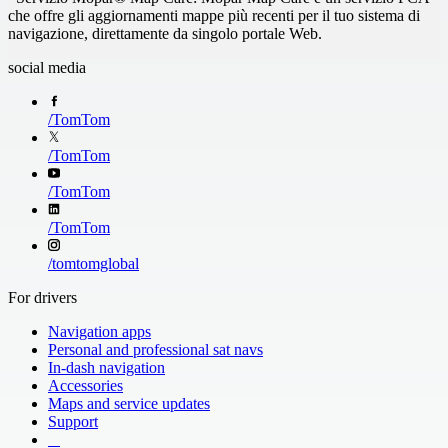
Liechtenstein
Lithuania
German
Italian
Turkish
UK English
che offre gli aggiornamenti mappe più recenti per il tuo sistema di
Luxembourg
Macedonia 77%
Polish
Portuguese
navigazione, direttamente da singolo portale Web.
Malta
Mexico
Russian
Spanish
Moldova 52%
Monaco
Turkish
UK English
social media
Morocco
Netherlands
New Zealand
Norway
/
TomTom
Oman
Poland
Portugal
Qatar
/
TomTom
Romania
San Marino
Slovakia
Slovenia
/
TomTom
South Africa
South Arabia
/
TomTom
Spain
Sweden
Switzerland
Taiwan
/
tomtomglobal
Sweden
Ukraine 65%
United Kingdom
the Vatican City
For drivers
Navigation apps
Personal and professional sat navs
In-dash navigation
Accessories
Maps and service updates
Support
​ ​ ​ ​