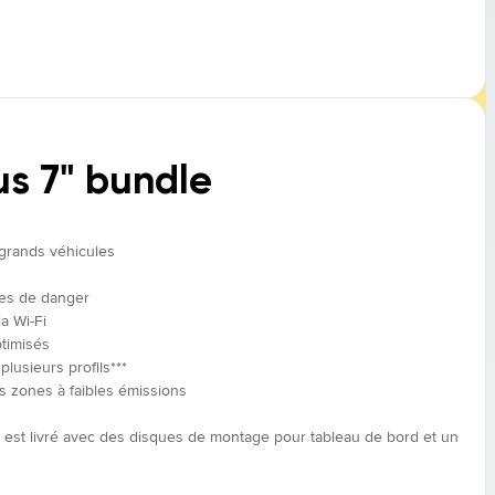
us 7" bundle
 grands véhicules
nes de danger
a Wi-Fi
timisés
lusieurs profils***
zones à faibles émissions
 est livré avec des disques de montage pour tableau de bord et un