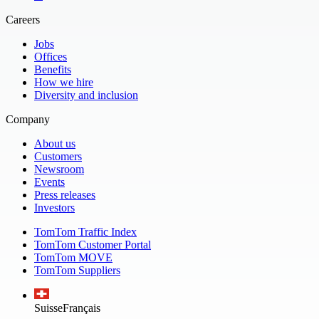
Careers
Jobs
Offices
Benefits
How we hire
Diversity and inclusion
Company
About us
Customers
Newsroom
Events
Press releases
Investors
TomTom Traffic Index
TomTom Customer Portal
TomTom MOVE
TomTom Suppliers
Suisse
Français