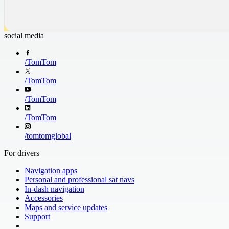
social media
/
TomTom
/
TomTom
/
TomTom
/
TomTom
/
tomtomglobal
For drivers
Navigation apps
Personal and professional sat navs
In-dash navigation
Accessories
Maps and service updates
Support
​ ​ ​ ​