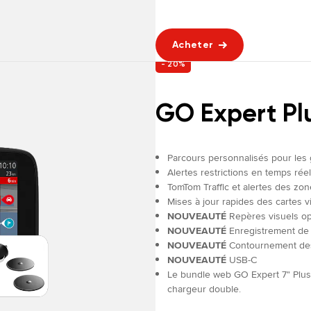
Acheter
- 20%
GO Expert Pl
Parcours personnalisés pour les
Alertes restrictions en temps réel
TomTom Traffic et alertes des zo
Mises à jour rapides des cartes vi
NOUVEAUTÉ
Repères visuels op
NOUVEAUTÉ
Enregistrement de p
NOUVEAUTÉ
Contournement des 
NOUVEAUTÉ
USB-C
Le bundle web GO Expert 7" Plus
chargeur double.