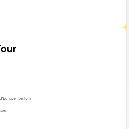
our
s d'Europe TomTom
ateur