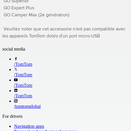
 GO Superior 

 GO Expert Plus 

 GO Camper Max (2e génération) 

 Veuillez noter que cet accessoire n'est pas compatible avec 
les appareils TomTom dotés d'un port micro-USB
social media
/
TomTom
/
TomTom
/
TomTom
/
TomTom
/
tomtomglobal
For drivers
Navigation apps