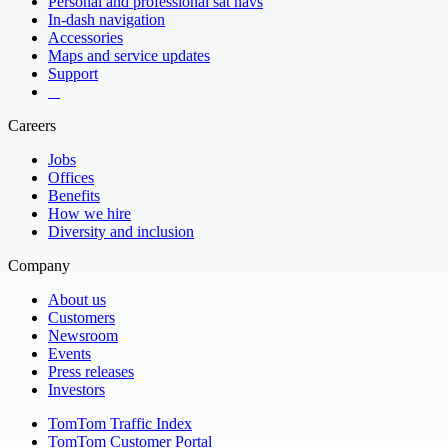
Personal and professional sat navs
In-dash navigation
Accessories
Maps and service updates
Support
​ ​ ​ ​
Careers
Jobs
Offices
Benefits
How we hire
Diversity and inclusion
Company
About us
Customers
Newsroom
Events
Press releases
Investors
TomTom Traffic Index
TomTom Customer Portal