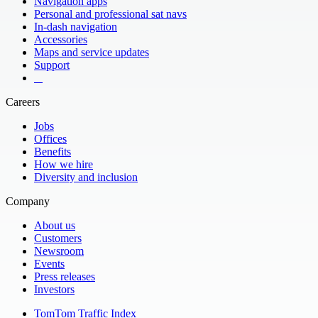
Navigation apps
Personal and professional sat navs
In-dash navigation
Accessories
Maps and service updates
Support
​ ​ ​ ​
Careers
Jobs
Offices
Benefits
How we hire
Diversity and inclusion
Company
About us
Customers
Newsroom
Events
Press releases
Investors
TomTom Traffic Index