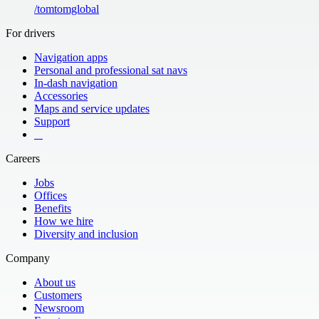
Moldova 52%
Monaco
/
tomtomglobal
Morocco
New Zealand
Norway
Oman
For drivers
Poland
Portugal
Navigation apps
Qatar
Romania
Personal and professional sat navs
San Marino
Slovakia
In-dash navigation
Slovenia
South Africa
Accessories
South Arabia
Spain
Maps and service updates
Support
Sweden
Switzerland
​ ​ ​ ​
Taiwan
The Netherlands
Ukraine 65%
United Kingdom
Careers
the Vatican City
Jobs
Offices
Benefits
How we hire
Diversity and inclusion
Company
About us
Customers
Newsroom