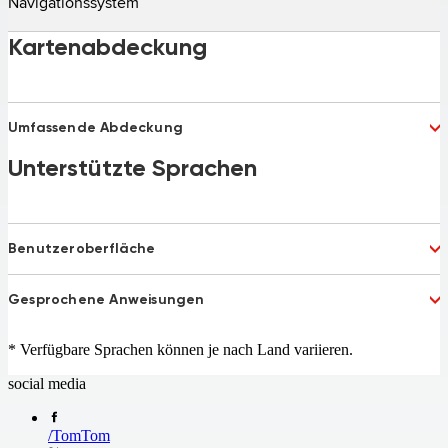
Navigationssystem
Kartenabdeckung
Umfassende Abdeckung
Canada
Unterstützte Sprachen
United States
Benutzeroberfläche
Dutch
French
Gesprochene Anweisungen
German
Portuguese
Russian
Slovakian
Afrikaans
Arabic
Spanish
UK English
* Verfügbare Sprachen können je nach Land variieren.
Australian English
Bulgarian
US English
Catalan
Croatian
social media
Czech
Danish
Dutch
Estonian
/
TomTom
Finnish
French