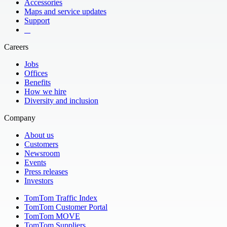
Accessories
Maps and service updates
Support
​ ​ ​ ​
Careers
Jobs
Offices
Benefits
How we hire
Diversity and inclusion
Company
About us
Customers
Newsroom
Events
Press releases
Investors
TomTom Traffic Index
TomTom Customer Portal
TomTom MOVE
TomTom Suppliers