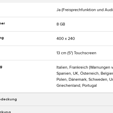
Ja (Freisprechfunktion und Audi
her
8 GB 
ng
400 x 240 
13 cm (5") Touchscreen 
ng
Italien, Frankreich (Warnungen 
Spanien, UK, Österreich, Belgie
Polen, Dänemark, Schweden, Unga
Griechenland, Portugal 
bdeckung
Andorra
eckung