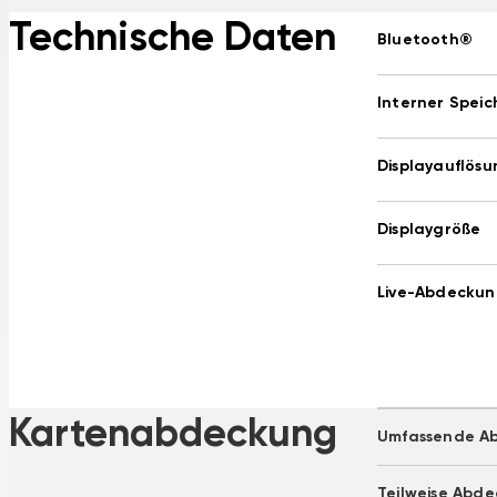
Technische Daten
Bluetooth®
Interner Speic
Displayauflösu
Displaygröße
Live-Abdecku
Kartenabdeckung
Umfassende A
Albania
Teilweise Abd